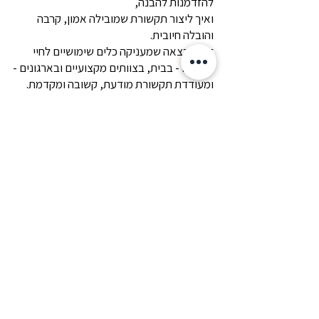
להזדמנות להבנה,
ואיך ליצור תקשורת שמובילה אמון, קרבה
והובלה חיובית.
זוהי הרצאה שמעניקה כלים שימושיים לחיי
היומיום - בבית, בצוותים מקצועיים ובארגונים -
ומעודדת תקשורת מודעת, קשובה ומקדמת.
למי זה מתאים?
צוותי חינוך, הורים, מנהלים, אנשי משאבי
אנוש, צוותים מקצועיים, ארגונים שעובדים עם
אנשים, וכל מי ששואף לפתח מנהיגות קשובה,
מחברת ומקדמת.
ליצירת קשר