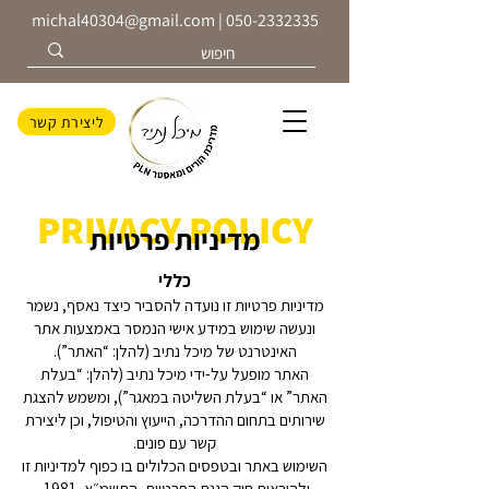
michal40304@gmail.com
|
050-2332335
ליצירת קשר
PRIVACY POLICY
מדיניות פרטיות
כללי
מדיניות פרטיות זו נועדה להסביר כיצד נאסף, נשמר
ונעשה שימוש במידע אישי הנמסר באמצעות אתר
האינטרנט של מיכל נתיב (להלן: “האתר”).
האתר מופעל על-ידי מיכל נתיב (להלן: “בעלת
האתר” או “בעלת השליטה במאגר”), ומשמש להצגת
שירותים בתחום ההדרכה, הייעוץ והטיפול, וכן ליצירת
קשר עם פונים.
השימוש באתר ובטפסים הכלולים בו כפוף למדיניות זו
ולהוראות חוק הגנת הפרטיות, התשמ״א–1981,