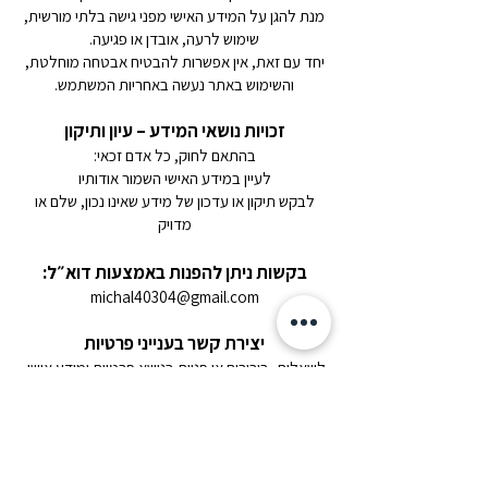
מנת להגן על המידע האישי מפני גישה בלתי מורשית,
שימוש לרעה, אובדן או פגיעה.
יחד עם זאת, אין אפשרות להבטיח אבטחה מוחלטת,
והשימוש באתר נעשה באחריות המשתמש.
זכויות נושאי המידע – עיון ותיקון
בהתאם לחוק, כל אדם זכאי:
לעיין במידע האישי השמור אודותיו
לבקש תיקון או עדכון של מידע שאינו נכון, שלם או
מדויק
בקשות ניתן להפנות באמצעות דוא״ל:
michal40304@gmail.com
יצירת קשר בענייני פרטיות
לשאלות, בירורים או פניות בנושא פרטיות ומידע אישי,
ניתן ליצור קשר:
דוא״ל:
michal40304@gmail.com
טלפון:
050-2332335
שינויים במדיניות הפרטיות